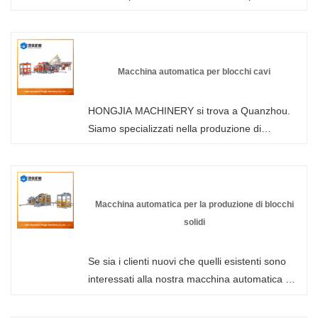
produzione di mattoni ad incastro in
calcestruzzo in Cina. Benvenuti nella macchina
per la produzione di mattoni automatica senza
pallet all'ingrosso o personalizzata della nostra
Macchina automatica per blocchi cavi
fabbrica in qualsiasi momento. Ti forniremo
prezzi scontati di fabbrica per i nostri prodotti.
HONGJIA MACHINERY si trova a Quanzhou.
HONGJIA MACHINERY è produttore e
Siamo specializzati nella produzione di
fornitore di macchine per pannelli murali in
macchine automatiche per blocchi cavi.
Cina.
Possiamo personalizzare la configurazione in
base alle esigenze del cliente. Utilizzando
materiali come sabbia, ghiaia, ceneri volanti,
Macchina automatica per la produzione di blocchi
scorie e rifiuti edili come materie prime,
solidi
attraverso la combinazione di trasmissione
idraulica, vibrazioni meccaniche e controllo
Se sia i clienti nuovi che quelli esistenti sono
intelligente PLC, la macchina può completare
interessati alla nostra macchina automatica per
automaticamente i processi di alimentazione,
la produzione di blocchi solidi, non esitate a
compattazione, sformatura e produzione di
contattare Fujian Quanzhou Hongjia Machinery