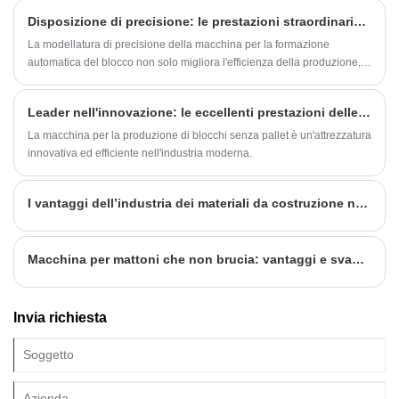
Disposizione di precisione: le prestazioni straordinarie di macchine per la formazione di blocchi completamente automatici
La modellatura di precisione della macchina per la formazione
automatica del blocco non solo migliora l'efficienza della produzione,
riduce il tasso di rottami, ma migliora anche notevolmente la qualità e
la competitività del mercato del prodotto.
Leader nell'innovazione: le eccellenti prestazioni delle macchine per la produzione di blocchi senza pallet
La macchina per la produzione di blocchi senza pallet è un'attrezzatura
innovativa ed efficiente nell'industria moderna.
I vantaggi dell’industria dei materiali da costruzione nei prossimi anni
Macchina per mattoni che non brucia: vantaggi e svantaggi di due grandi unità di azionamento del nastro trasportatore
Invia richiesta