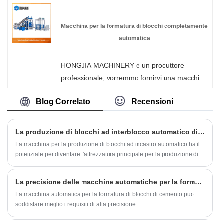
mattoni.
Co., Ltd. In qualità di produttore professionale,
possiamo assistere i clienti nella scelta della
Macchina per la formatura di blocchi completamente
configurazione appropriata in base alle loro
automatica
effettive esigenze applicative. Vi preghiamo di
inviarci le vostre richieste.
HONGJIA MACHINERY è un produttore
professionale, vorremmo fornirvi una macchina
per la formatura di blocchi completamente
Blog Correlato
Recensioni
automatica (versione rinforzata personalizzata)
e vi offriremo il miglior servizio post-vendita e
consegne puntuali.
La produzione di blocchi ad interblocco automatico diventerà mainstream in futuro?
La macchina per la produzione di blocchi ad incastro automatico ha il
potenziale per diventare l'attrezzatura principale per la produzione di
blocchi in futuro, ma deve ancora affrontare molte sfide.
La precisione delle macchine automatiche per la formatura di blocchi di calcestruzzo può soddisfare standard elevati?
La macchina automatica per la formatura di blocchi di cemento può
soddisfare meglio i requisiti di alta precisione.