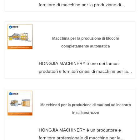
fornitore di macchine per la produzione di
mattoni automatiche professionali senza pallet
in Cina. Benvenuti nella macchina per la
produzione di mattoni automatica senza pallet
all'ingrosso o personalizzata della nostra
Macchina per la produzione di blocchi
fabbrica in qualsiasi momento. Ti forniremo
completamente automatica
prezzi scontati di fabbrica per i nostri prodotti.
HONGJIA MACHINERY è produttore e
HONGJIA MACHINERY è uno dei famosi
fornitore di macchine per pannelli murali in
produttori e fornitori cinesi di macchine per la
Cina.
produzione di blocchi completamente
automatici. La nostra fabbrica è specializzata
nella produzione di macchine per la
produzione di blocchi di cemento. Benvenuti ad
Macchinari per la produzione di mattoni ad incastro
acquistare una macchina per la produzione di
in calcestruzzo
mattoni da HONGJIA MACHINERY. Ad ogni
richiesta dei clienti viene data risposta entro 24
HONGJIA MACHINERY è un produttore e
ore.
fornitore professionale di macchine per la